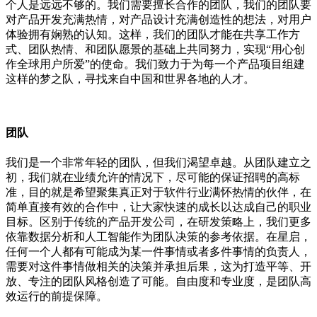
个人是远远不够的。我们需要擅长合作的团队，我们的团队要
对产品开发充满热情，对产品设计充满创造性的想法，对用户
体验拥有娴熟的认知。这样，我们的团队才能在共享工作方
式、团队热情、和团队愿景的基础上共同努力，实现“用心创
作全球用户所爱”的使命。我们致力于为每一个产品项目组建
这样的梦之队，寻找来自中国和世界各地的人才。
团队
我们是一个非常年轻的团队，但我们渴望卓越。从团队建立之
初，我们就在业绩允许的情况下，尽可能的保证招聘的高标
准，目的就是希望聚集真正对于软件行业满怀热情的伙伴，在
简单直接有效的合作中，让大家快速的成长以达成自己的职业
目标。区别于传统的产品开发公司，在研发策略上，我们更多
依靠数据分析和人工智能作为团队决策的参考依据。在星启，
任何一个人都有可能成为某一件事情或者多件事情的负责人，
需要对这件事情做相关的决策并承担后果，这为打造平等、开
放、专注的团队风格创造了可能。自由度和专业度，是团队高
效运行的前提保障。